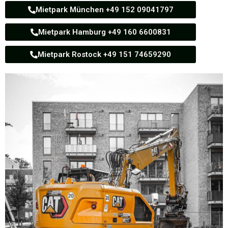
Mietpark München +49 152 09041797
Mietpark Hamburg +49 160 6600831
Mietpark Rostock +49 151 74659290